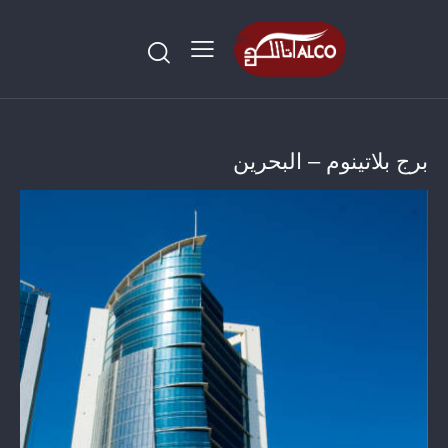
برج بلاتينوم – البحرين